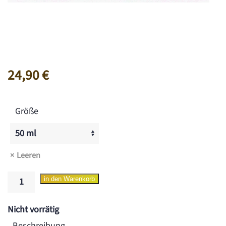
24,90
€
Größe
Leeren
Body
in den Warenkorb
Aura®
Rich
Nicht vorrätig
CreamVitality
Beschreibung